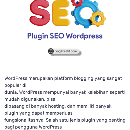
WordPress merupakan platform blogging yang sangat
populer di
dunia. WordPress mempunyai banyak kelebihan seperti
mudah digunakan, bisa
dipasang di banyak hosting, dan memiliki banyak
plugin yang dapat memperluas
fungsionalitasnya. Salah satu jenis plugin yang penting
bagi pengguna WordPress